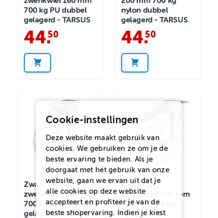
zwenkwiel 160 mm
200 mm 700 kg
700 kg PU dubbel
nylon dubbel
gelagerd - TARSUS
gelagerd - TARSUS
44
.
44
.
50
50
Cookie-instellingen
Deze website maakt gebruik van
cookies. We gebruiken ze om je de
beste ervaring te bieden. Als je
doorgaat met het gebruik van onze
website, gaan we ervan uit dat je
Zwaarlast
Zwaarlast
alle cookies op deze website
zwenkwiel 200 mm
zwenkwiel met rem
accepteert en profiteer je van de
700 kg nylon dubbel
125 mm 400 kg
beste shopervaring. Indien je kiest
gelagerd - TARSUS
nylon dubbel