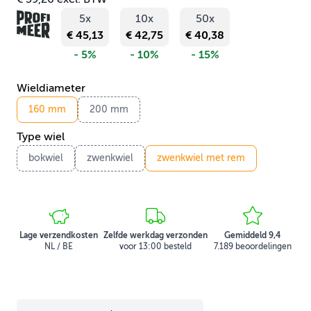
5x
10x
50x
€ 45,13
€ 42,75
€ 40,38
- 5%
- 10%
- 15%
Wieldiameter
160 mm
200 mm
Type wiel
bokwiel
zwenkwiel
zwenkwiel met rem
Lage verzendkosten
Zelfde werkdag verzonden
Gemiddeld 9,4
NL / BE
voor 13:00 besteld
7.189 beoordelingen