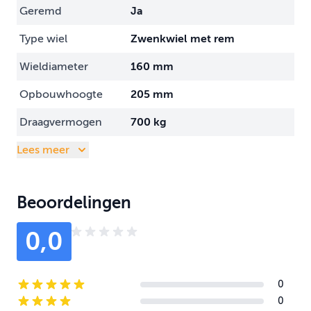
Geremd
Ja
Type wiel
Zwenkwiel met rem
Wieldiameter
160 mm
Opbouwhoogte
205 mm
Draagvermogen
700 kg
Lees meer
Beoordelingen
0,0
0
5-star reviews
0
4-star reviews