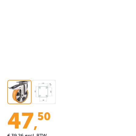
47
50
,
€ 39,26
excl. BTW