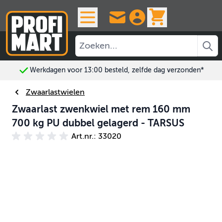
Ga naar de inhoud
View cart, 
Werkdagen voor 13:00 besteld, zelfde dag verzonden*
Zwaarlastwielen
Zwaarlast zwenkwiel met rem 160 mm
700 kg PU dubbel gelagerd - TARSUS
Art.nr.: 33020