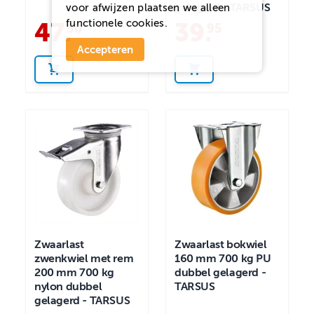
gelagerd - TARSUS
voor
afwijzen
plaatsen we alleen
functionele cookies.
47
.
39
.
50
95
Accepteren
Zwaarlast
Zwaarlast bokwiel
zwenkwiel met rem
160 mm 700 kg PU
200 mm 700 kg
dubbel gelagerd -
nylon dubbel
TARSUS
gelagerd - TARSUS