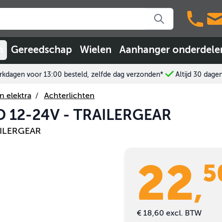
n
Gereedschap
Wielen
Aanhanger onderdele
kdagen voor 13:00 besteld, zelfde dag verzonden*
Altijd 30 dage
n elektra
/
Achterlichten
ED 12-24V - TRAILERGEAR
AILERGEAR
22
5
,
€ 18,60
excl. BTW