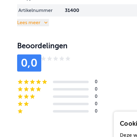
Artikelnummer
31400
Lees meer
Beoordelingen
0,0
0
5-star reviews
0
4-star reviews
0
3-star reviews
0
2-star reviews
0
1-star reviews
Cooki
Deze w