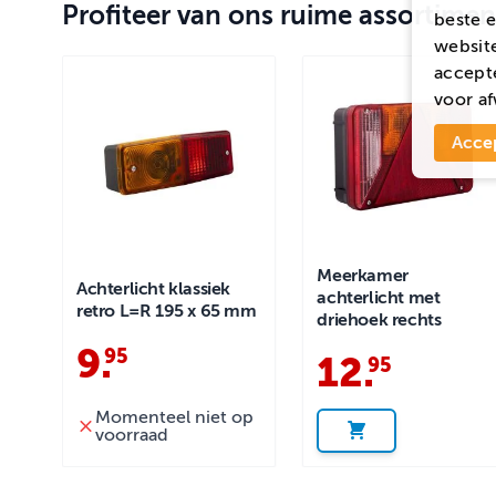
Profiteer van ons ruime assortimen
beste e
website
accepte
voor
af
Acce
Meerkamer
Achterlicht klassiek
achterlicht met
retro L=R 195 x 65 mm
driehoek rechts
9
.
95
12
.
95
Momenteel niet op
voorraad