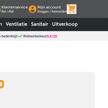
View cart, Wink
Klantenservice
Mijn account
Bel / Mail
Inloggen
/
Aanmelden
n
Ventilatie
Sanitair
Uitverkoop
n bedenktijd
Webwinkelkeur
9,4/10
0