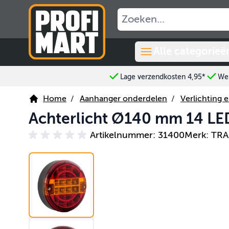
Ga naar de inhoud
Alle categorieë
Lage verzendkosten 4,95*
Wer
Home
/
Aanhanger onderdelen
/
Verlichting e
Achterlicht Ø140 mm 14 L
Artikelnummer: 31400
Merk: TR