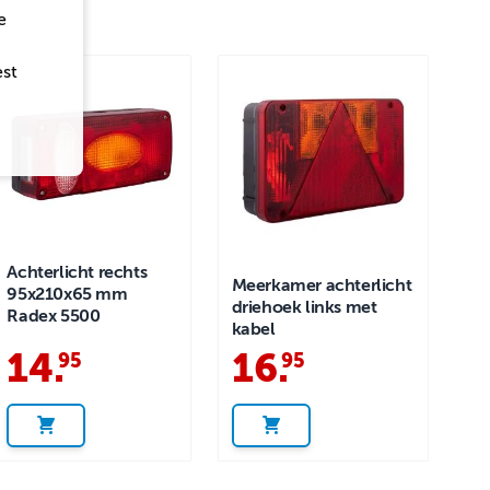
e
est
Achterlicht rechts
Meerkamer achterlicht
95x210x65 mm
driehoek links met
Radex 5500
kabel
14
.
16
.
95
95