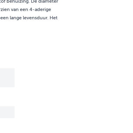
tof behuizing. De diameter
orzien van een 4-aderige
 een lange levensduur. Het