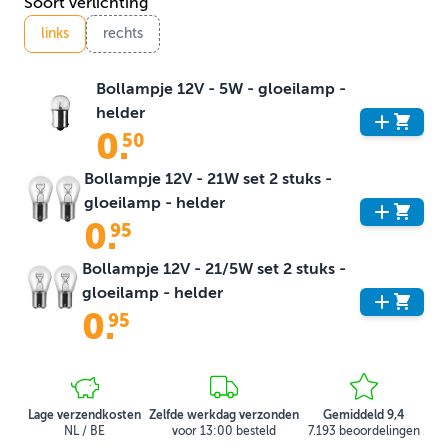
Soort verlichting
links
rechts
Bollampje 12V - 5W - gloeilamp -
helder
0
.
50
Bollampje 12V - 21W set 2 stuks -
gloeilamp - helder
0
.
95
Bollampje 12V - 21/5W set 2 stuks -
gloeilamp - helder
0
.
95
Lage verzendkosten
Zelfde werkdag verzonden
Gemiddeld 9,4
NL / BE
voor 13:00 besteld
7.193 beoordelingen