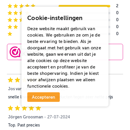
2
5-star reviews
0
4-star reviews
Cookie-instellingen
0
3-star reviews
0
Deze website maakt gebruik van
2-star reviews
0
cookies. We gebruiken ze om je de
1-star reviews
beste ervaring te bieden. Als je
doorgaat met het gebruik van onze
Dit zijn geverifieerde beoordelingen,
website, gaan we ervan uit dat je
afkomstig van Webwinkelkeur.
alle cookies op deze website
accepteert en profiteer je van de
beste shopervaring. Indien je kiest
voor
afwijzen
plaatsen we alleen
functionele cookies.
Jos van Leerzem
23 augustus 2024
-
23-08-2024
Accepteren
snelle levering en goed producten tegen zeer nette prijs
Jörgen Groosman
27 juli 2024
-
27-07-2024
Top. Past precies