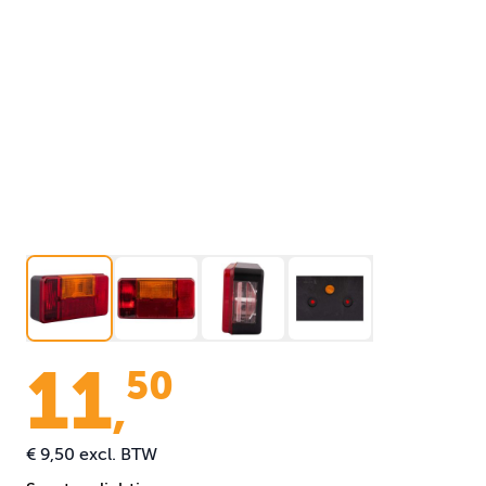
11
50
,
€ 9,50
excl. BTW