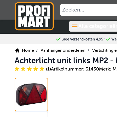
Ga naar de inhoud
Alle categorieë
Lage verzendkosten 4,95*
Wer
Home
/
Aanhanger onderdelen
/
Verlichting e
Achterlicht unit links MP2 -
(1)
Artikelnummer: 31430
Merk: Mu