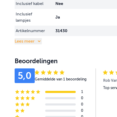
Inclusief kabel
Nee
Inclusief
Ja
lampjes
Artikelnummer
31430
Lees meer
Beoordelingen
5,0
Gemiddelde van 1 beoordeling
Rob Van
Top ser
1
5-star reviews
0
4-star reviews
0
3-star reviews
0
2-star reviews
0