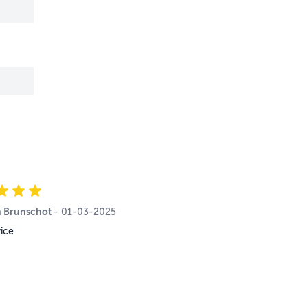
 Brunschot
1 maart 2025
-
01-03-2025
vice