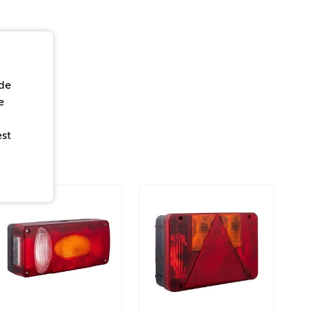
de
e
est