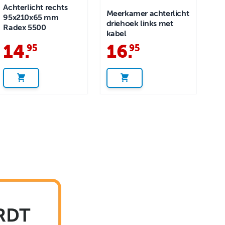
Achterlicht rechts
Meerkamer achterlicht
95x210x65 mm
driehoek links met
Radex 5500
kabel
14
.
16
.
95
95