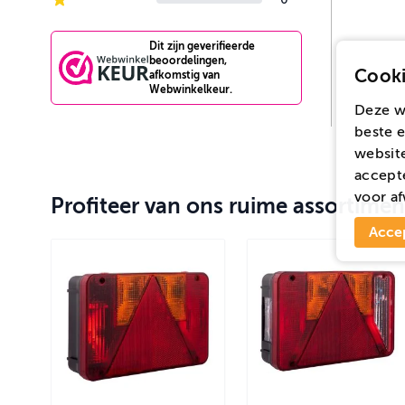
1-star reviews
Dit zijn geverifieerde
beoordelingen,
Cooki
afkomstig van
Webwinkelkeur.
Deze w
beste e
website
accepte
voor
af
Profiteer van ons ruime assortimen
Acce