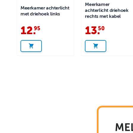
Meerkamer
Meerkamer achterlicht
achterlicht driehoek
met driehoek links
rechts met kabel
12
.
13
.
95
50