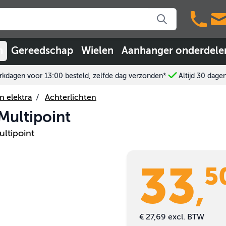
n
Gereedschap
Wielen
Aanhanger onderdele
kdagen voor 13:00 besteld, zelfde dag verzonden*
Altijd 30 dage
n elektra
/
Achterlichten
 Multipoint
ltipoint
33
5
,
€ 27,69
excl. BTW