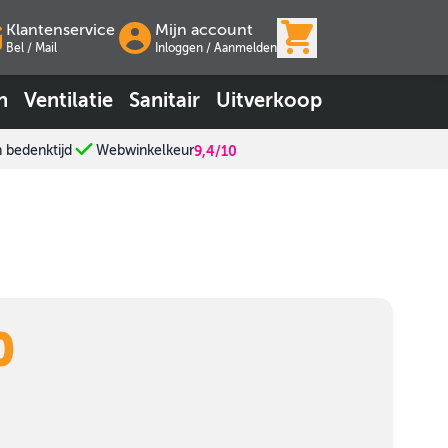
View cart, Wink
Klantenservice
Mijn account
Bel / Mail
Inloggen
/
Aanmelden
n
Ventilatie
Sanitair
Uitverkoop
n bedenktijd
Webwinkelkeur
9,4/10
0