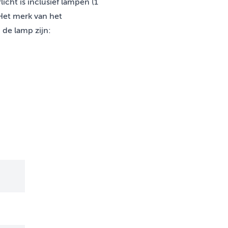
cht is inclusief lampen (1
 Het merk van het
 de lamp zijn: