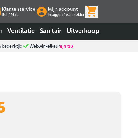
View cart, Wink
Klantenservice
Mijn account
Bel / Mail
Inloggen
/
Aanmelden
n
Ventilatie
Sanitair
Uitverkoop
n bedenktijd
Webwinkelkeur
9,4/10
5