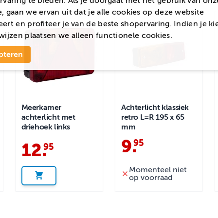
rvaring te bieden. Als je doorgaat met het gebruik van onz
, gaan we ervan uit dat je alle cookies op deze website
ert en profiteer je van de beste shopervaring. Indien je ki
wijzen
plaatsen we alleen functionele cookies.
pteren
Meerkamer
Achterlicht klassiek
achterlicht met
retro L=R 195 x 65
driehoek links
mm
9
.
95
12
.
95
Momenteel niet
op voorraad