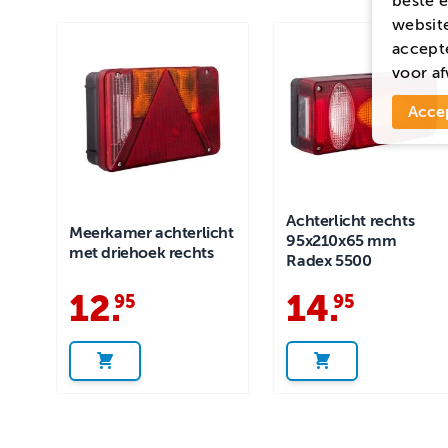
beste e
website
accepte
voor
af
Acce
Achterlicht rechts
Meerkamer achterlicht
95x210x65 mm
met driehoek rechts
Radex 5500
12
.
14
.
95
95