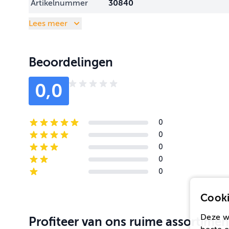
Artikelnummer
30840
Lees meer
Beoordelingen
0,0
0
5-star reviews
0
4-star reviews
0
3-star reviews
0
2-star reviews
0
1-star reviews
Cooki
Deze w
Profiteer van ons ruime assortimen