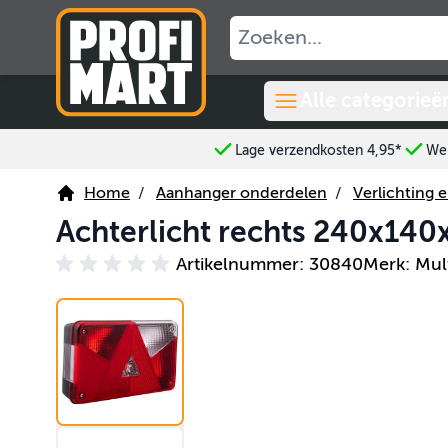
Ga naar de inhoud
Alle categorieë
Lage verzendkosten 4,95*
Wer
Home
/
Aanhanger onderdelen
/
Verlichting e
Achterlicht rechts 240x140
Artikelnummer: 30840
Merk: Mul