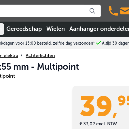
n
Gereedschap
Wielen
Aanhanger onderdele
kdagen voor 13:00 besteld, zelfde dag verzonden*
Altijd 30 dage
n elektra
/
Achterlichten
x55 mm - Multipoint
tipoint
39
9
,
€ 33,02
excl. BTW