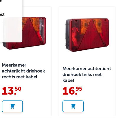
e
est
Meerkamer
Meerkamer achterlicht
achterlicht driehoek
driehoek links met
rechts met kabel
kabel
13
.
16
.
50
95