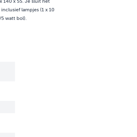
x 140 x 55. Je sluit het
inclusief lampjes (1 x 10
/5 watt bol).