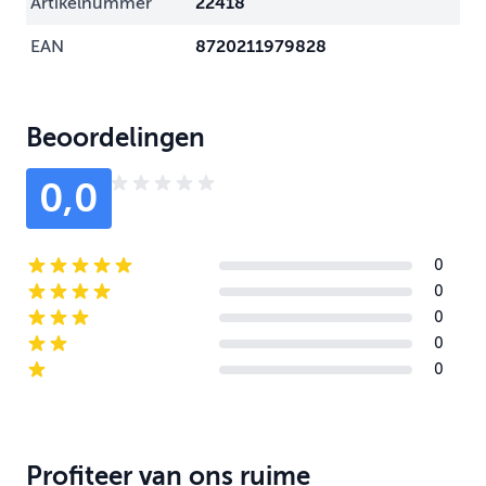
Artikelnummer
22418
EAN
8720211979828
Beoordelingen
0,0
0
5-star reviews
0
4-star reviews
0
3-star reviews
0
2-star reviews
0
1-star reviews
Profiteer van ons ruime