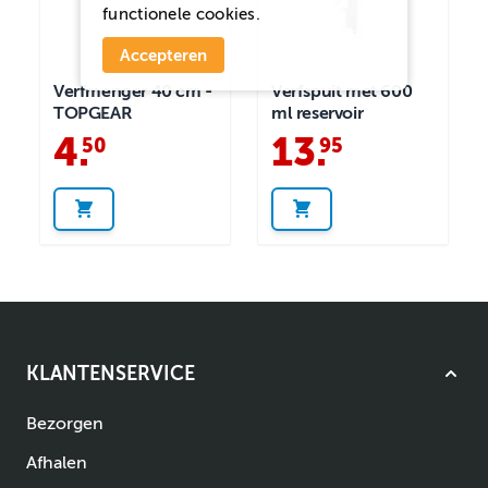
functionele cookies.
Accepteren
Verfmenger 40 cm -
Verfspuit met 600
TOPGEAR
ml reservoir
4
.
13
.
50
95
KLANTENSERVICE
Bezorgen
Afhalen