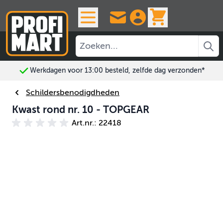
Ga naar de inhoud
View cart, 
Werkdagen voor 13:00 besteld, zelfde dag verzonden*
Schildersbenodigdheden
Kwast rond nr. 10 - TOPGEAR
Art.nr.: 22418