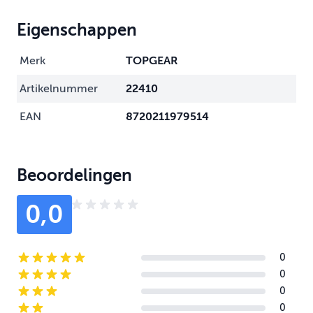
Eigenschappen
Merk
TOPGEAR
Artikelnummer
22410
EAN
8720211979514
Beoordelingen
0,0
0
5-star reviews
0
4-star reviews
0
3-star reviews
0