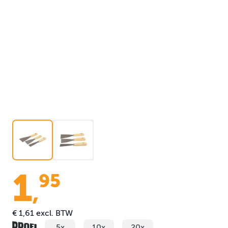
1
95
,
€ 1,61
excl. BTW
5x
10x
20x