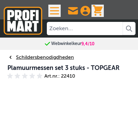
Ga naar de inhoud
View cart, 
Webwinkelkeur
9,4/10
Schildersbenodigdheden
Plamuurmessen set 3 stuks - TOPGEAR
Art.nr.: 22410