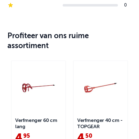
2-star reviews
0
1-star reviews
Profiteer van ons ruime
assortiment
Verfmenger 60 cm
Verfmenger 40 cm -
lang
TOPGEAR
4
.
4
.
95
50