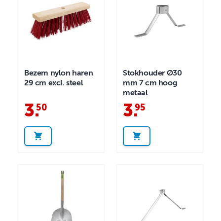
Bezem nylon haren
Stokhouder Ø30
29 cm excl. steel
mm 7 cm hoog
metaal
3
.
3
.
50
95