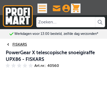
Ga naar de inhoud
View cart, 
Werkdagen voor 13:00 besteld, zelfde dag verzonden*
FISKARS
PowerGear X telescopische snoeigiraffe
UPX86 - FISKARS
Art.nr.: 40560