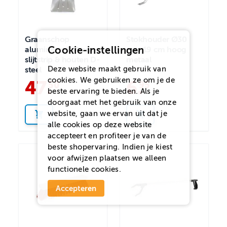
Graanschop
Stokhouder Ø30
Cookie-instellingen
aluminium 134 cm
mm 19 cm hoog
slijtstrip & houten D-
metaal
Deze website maakt gebruik van
steel
cookies. We gebruiken ze om je de
47
.
6
.
50
95
beste ervaring te bieden. Als je
doorgaat met het gebruik van onze
website, gaan we ervan uit dat je
alle cookies op deze website
accepteert en profiteer je van de
beste shopervaring. Indien je kiest
voor
afwijzen
plaatsen we alleen
functionele cookies.
Accepteren