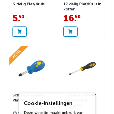
6-delig Plat/Kruis
12-delig Plat/Kruis in
koffer
5
.
16
.
50
50
Schroevendraaier
Schroevendraaier
Plat 6x38 mm - kort
Plat 5x75 mm -
Cookie-instellingen
TOPGEAR
68
95
Deze website maakt gebruik van
95