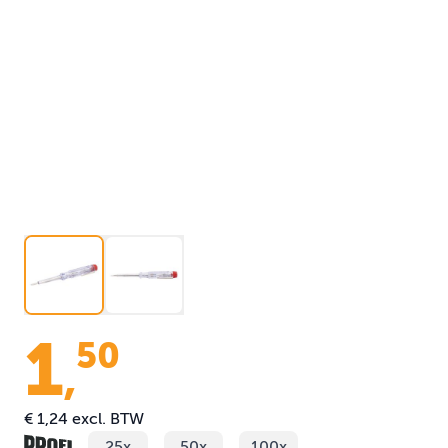
1
50
,
€ 1,24
excl. BTW
25x
50x
100x