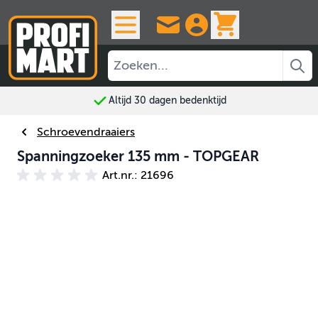
Ga naar de inhoud
View cart, 
Altijd 30 dagen bedenktijd
Schroevendraaiers
Spanningzoeker 135 mm - TOPGEAR
Art.nr.: 21696