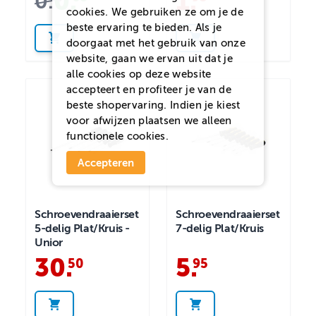
0
.
1
.
0
.
cookies. We gebruiken ze om je de
beste ervaring te bieden. Als je
doorgaat met het gebruik van onze
website, gaan we ervan uit dat je
alle cookies op deze website
accepteert en profiteer je van de
beste shopervaring. Indien je kiest
voor
afwijzen
plaatsen we alleen
functionele cookies.
Accepteren
Schroevendraaierset
Schroevendraaierset
5-delig Plat/Kruis -
7-delig Plat/Kruis
Unior
30
.
5
.
50
95